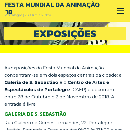
FESTA MUNDIAL DA ANIMAÇÃO
Skip
to
'18
Menu
content
Portalegre | 28 Out. a 2 Nov.
EXPOSIÇÕES
PRÉMIO NACIONAL DA ANIMAÇÃO
FESTA MUNDIAL DA ANIMAÇÃO
HOME
As exposições da Festa Mundial da Animação
concentram-se em dois espaços centrais da cidade: a
Galeria de S. Sebastião
e o
Centro de Artes e
Espectáculos de Portalegre
(CAEP) e decorrem
entre 28 de Outubro e 2 de Novembro de 2018. A
entrada é livre.
GALERIA DE S. SEBASTIÃO
Rua Guilherme Gomes Fernandes, 22, Portalegre
Horário: Segunda a Domingo das 9h30 às 13h00 e das