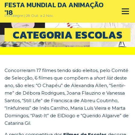
FESTA MUNDIAL DA ANIMAÇÃO
Skip
to
'18
Menu
content
Portalegre | 28 Out. a 2 Nov.
CATEGORIA ESCOLAS
PRÉMIO NACIONAL DA ANIMAÇÃO
FESTA MUNDIAL DA ANIMAÇÃO
HOME
Concorreram 17 filmes tendo sido eleitos, pelo Comité
de Selecção, 6 filmes que compõem a
short list
deste
ano, são eles: “O Chapéu” de Alexandra Allen, “Sentir-
me” de Débora Rodrigues, Joana Flauzino e Vanessa
Santos, “Still Life” de Francisca de Abreu Coutinho,
“Inkfulness” de Inês Carrilho, Maria Luís Vieira e Marta
Domingos, “Past-It” de ElDiogo e “Querido Algarve” de
Catarina Gil.
A sessão competitiva dos
Filmes de Escolas
decorre