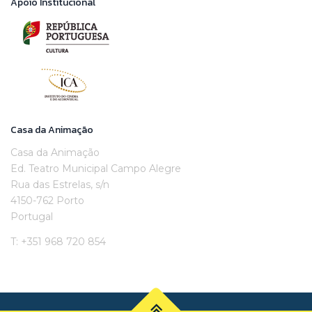
Apoio Institucional
Casa da Animação
Casa da Animação
Ed. Teatro Municipal Campo Alegre
Rua das Estrelas, s/n
4150-762 Porto
Portugal
T: +351 968 720 854