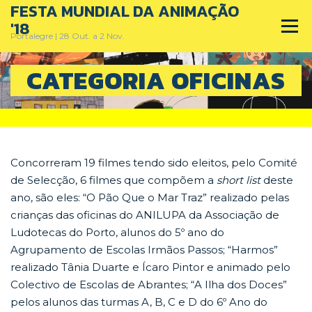
FESTA MUNDIAL DA ANIMAÇÃO
Skip
to
'18
Menu
content
Portalegre | 28 Out. a 2 Nov.
CATEGORIA OFICINAS
PRÉMIO NACIONAL DA ANIMAÇÃO
FESTA MUNDIAL DA ANIMAÇÃO
HOME
Concorreram 19 filmes tendo sido eleitos, pelo Comité
de Selecção, 6 filmes que compõem a
short list
deste
ano, são eles: “O Pão Que o Mar Traz” realizado pelas
crianças das oficinas do ANILUPA da Associação de
Ludotecas do Porto, alunos do 5º ano do
Agrupamento de Escolas Irmãos Passos; “Harmos”
realizado Tânia Duarte e Ícaro Pintor e animado pelo
Colectivo de Escolas de Abrantes; “A Ilha dos Doces”
pelos alunos das turmas A, B, C e D do 6º Ano do