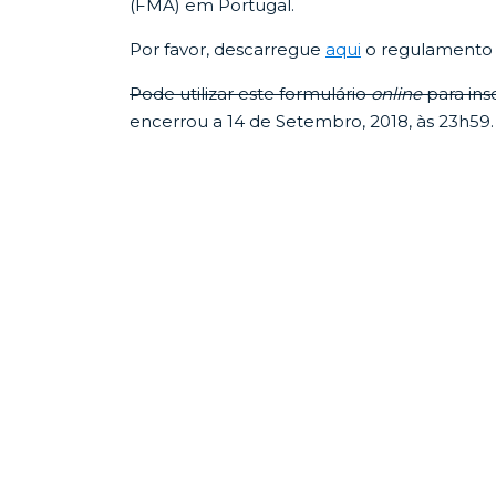
(FMA) em Portugal.
Por favor, descarregue
aqui
o regulamento 
Pode utilizar este formulário
online
para ins
encerrou a 14 de Setembro, 2018, às 23h59.