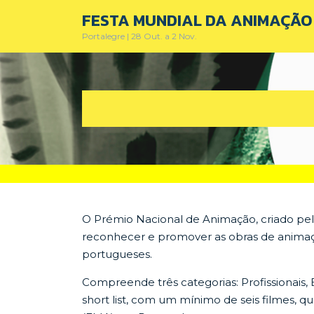
Skip
FESTA MUNDIAL DA ANIMAÇÃO 
to
Portalegre | 28 Out. a 2 Nov.
content
O Prémio Nacional de Animação, criado pel
reconhecer e promover as obras de animaç
portugueses.
Compreende três categorias: Profissionais,
short list, com um mínimo de seis filmes, q