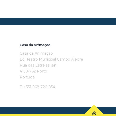
Casa da Animação
Casa da Animação
Ed. Teatro Municipal Campo Alegre
Rua das Estrelas, s/n
4150-762 Porto
Portugal
T: +351 968 720 854