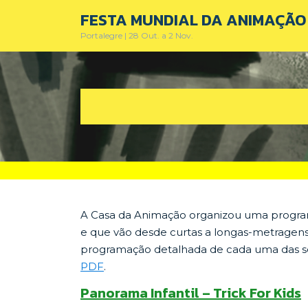
Skip
FESTA MUNDIAL DA ANIMAÇÃO 
to
Portalegre | 28 Out. a 2 Nov.
content
A Casa da Animação organizou uma progra
e que vão desde curtas a longas-metragens, 
programação detalhada de cada uma das se
PDF
.
Panorama Infantil – Trick For Kids