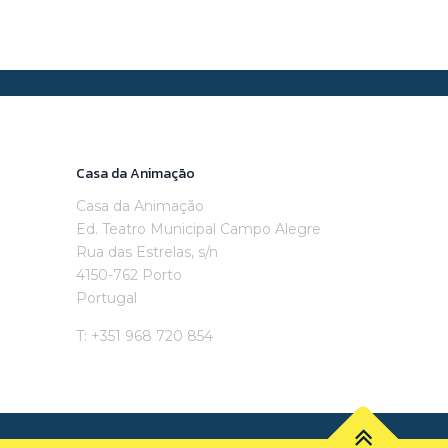
Casa da Animação
Casa da Animação
Ed. Teatro Municipal Campo Alegre
Rua das Estrelas, s/n
4150-762 Porto
Portugal
T: +351 968 720 854